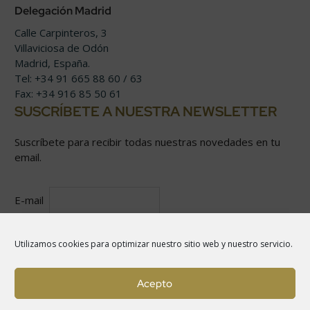
Delegación Madrid
Calle Carpinteros, 3
Villaviciosa de Odón
Madrid, España.
Tel: +34 91 665 88 60 / 63
Fax: +34 916 85 50 61
SUSCRÍBETE A NUESTRA NEWSLETTER
Suscríbete para recibir todas nuestras novedades en tu
email.
E-mail
He leído y acepto la
Política de privacidad
y términos
Utilizamos cookies para optimizar nuestro sitio web y nuestro servicio.
de uso
Acepto