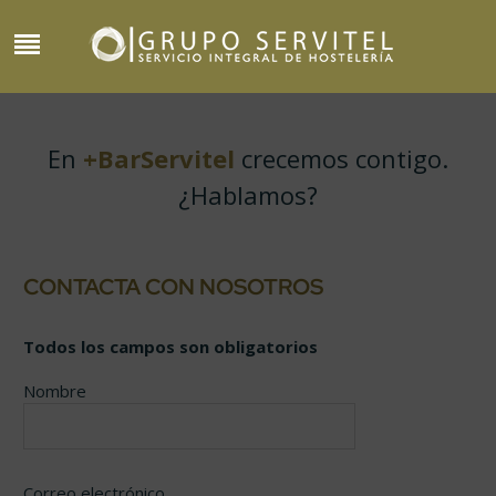
En
+BarServitel
crecemos contigo.
¿Hablamos?
CONTACTA CON NOSOTROS
Todos los campos son obligatorios
Nombre
Correo electrónico